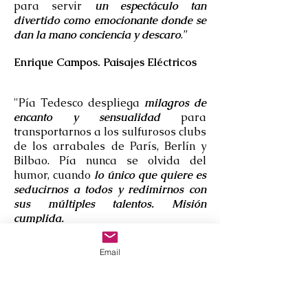
para servir
un espectáculo tan
divertido como emocionante donde se
dan la mano conciencia y descaro
.”
Enrique Campos. Paisajes Eléctricos
"Pía Tedesco despliega
milagros de
encanto y sensualidad
para
transportarnos a los sulfurosos clubs
de los arrabales de París, Berlín y
Bilbao. Pía nunca se olvida del
humor, cuando
lo único que quiere es
seducirnos a todos y redimirnos con
sus múltiples talentos. Misión
cumplida.
(…)Pía encarna un objeto de deseo
que lo ha vivido todo, así, la fría
Email
majestad de mantis religiosa y femme
fatale
a lo Marlène Dietrich deja
espacio a la malograda Edith Piaf.
Rozando lo íntimo, lo más morboso,