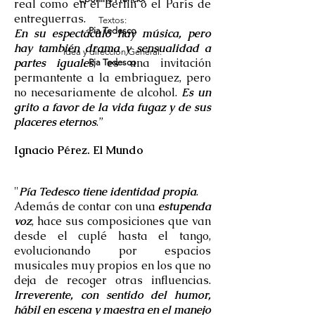
real como en el Berlín o el París de
entreguerras.
Textos:
Pia Tedesco
En su espectáculo hay música, pero
hay también drama y sensualidad a
Idea y dirección General:
partes iguales
, es una invitación
Pia Tedesco
permantente a la embriaguez, pero
no necesariamente de alcohol.
Es un
grito a favor de la vida fugaz y de sus
placeres eternos
.”
Ignacio Pérez. El Mundo
"
Pía Tedesco tiene identidad propia
.
Además de contar con una
estupenda
voz
, hace sus composiciones que van
desde el cuplé hasta el tango,
evolucionando por espacios
musicales muy propios en los que no
deja de recoger otras influencias.
Irreverente, con sentido del humor,
hábil en escena y maestra en el manejo