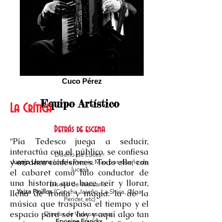
Cuco Pérez
Equipo Artístico
La Crítica
Detrás de escena
“Pía Tedesco juega a seducir,
interactúa con el público, se confiesa
Diseño de Luces:
y arranca confesiones. Todo ello, con
Juanjo Llorens
(doble Premio Max por diseño de
luces)
el cabaret como hilo conductor de
una historia que hace reír y llorar,
Diseño de Vestuario:
Yaiza Pinillos
(Concha Jareño, La Shica, Olga
llena de ironía y magia: la de la
Pericer, etc)
música que traspasa el tiempo y el
espacio para ser hoy y aquí algo tan
Diseño de Videoescena:
Eponine Franckx