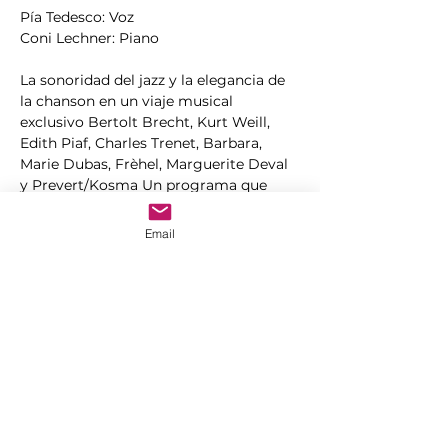
Pía Tedesco: Voz   
Coni Lechner: Piano
La sonoridad del jazz y la elegancia de 
la chanson en un viaje musical 
exclusivo Bertolt Brecht, Kurt Weill, 
Edith Piaf, Charles Trenet, Barbara, 
Marie Dubas, Frèhel, Marguerite Deval 
y Prevert/Kosma Un programa que 
entreteje armonías intensas y melodías 
cantables con sonoridades jazzísticas 
Email
impregnadas de poesía.
Con una mirada contemporánea y una 
presencia escénica de gran sutileza, Pía 
Tedesco reinterpreta desde joyas 
olvidadas hasta clásicos inmortales, 
revelando la esencia íntima de los 
clubes europeos: espacios de libertad, 
sofisticación y emoción.
En esta propuesta, la pianista Coni 
Lechner aporta un sonido exquisito y 